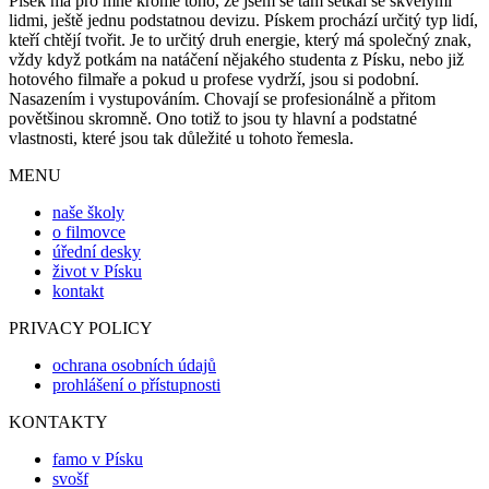
Písek má pro mne kromě toho, že jsem se tam setkal se skvělými
lidmi, ještě jednu podstatnou devizu. Pískem prochází určitý typ lidí,
kteří chtějí tvořit. Je to určitý druh energie, který má společný znak,
vždy když potkám na natáčení nějakého studenta z Písku, nebo již
hotového filmaře a pokud u profese vydrží, jsou si podobní.
Nasazením i vystupováním. Chovají se profesionálně a přitom
povětšinou skromně. Ono totiž to jsou ty hlavní a podstatné
vlastnosti, které jsou tak důležité u tohoto řemesla.
MENU
naše školy
o filmovce
úřední desky
život v Písku
kontakt
PRIVACY POLICY
ochrana osobních údajů
prohlášení o přístupnosti
KONTAKTY
famo v Písku
svošf