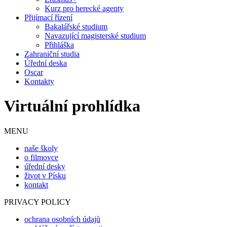
Kurz pro herecké agenty
Přijímací řízení
Bakalářské studium
Navazující magisterské studium
Přihláška
Zahraniční studia
Úřední deska
Oscar
Kontakty
Virtuální prohlídka
MENU
naše školy
o filmovce
úřední desky
život v Písku
kontakt
PRIVACY POLICY
ochrana osobních údajů