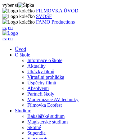
vyber si
FILMOVKA ÚVOD
SVOŠF
FAMO Productions
cz
en
cz
en
Úvod
O škole
Informace o škole
Aktuality
Ukázky filmů
Virtuální prohlídka
Úspěchy filmů
Absolventi
Partneři školy
Modernizace AV techniky
Filmovka Ecofest
Studium
Bakalářské sudium
Magisterské studium
Školné
Stipendia
Erasmus+